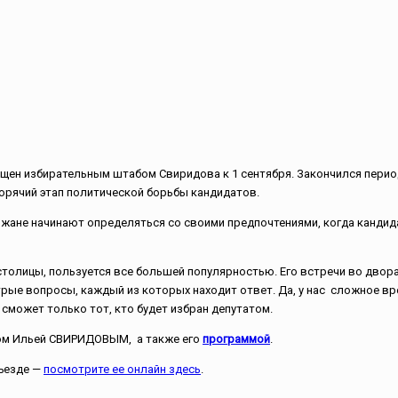
ен избирательным штабом Свиридова к 1 сентября. Закончился период
горячий этап политической борьбы кандидатов.
орожане начинают определяться со своими предпочтениями, когда кан
олицы, пользуется все большей популярностью. Его встречи во двора
трые вопросы, каждый из которых находит ответ. Да, у нас сложное вр
 сможет только тот, кто будет избран депутатом.
том Ильей СВИРИДОВЫМ, а также его
программой
.
дъезде —
посмотрите ее онлайн здесь
.