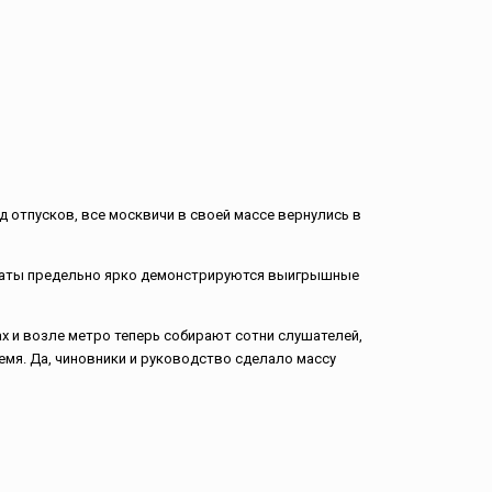
 отпусков, все москвичи в своей массе вернулись в
дидаты предельно ярко демонстрируются выигрышные
х и возле метро теперь собирают сотни слушателей,
емя. Да, чиновники и руководство сделало массу