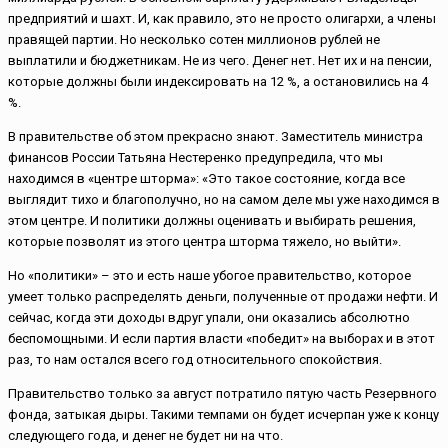
предприятий и шахт. И, как правило, это не просто олигархи, а члены
правящей партии. Но несколько сотен миллионов рублей не
выплатили и бюджетникам. Не из чего. Денег нет. Нет их и на пенсии,
которые должны были индексировать на 12 %, а остановились на 4
%.
В правительстве об этом прекрасно знают. Заместитель министра
финансов России Татьяна Нестеренко предупредила, что мы
находимся в «центре шторма»: «Это такое состояние, когда все
выглядит тихо и благополучно, но на самом деле мы уже находимся в
этом центре. И политики должны оценивать и выбирать решения,
которые позволят из этого центра шторма тяжело, но выйти».
Но «политики» – это и есть наше убогое правительство, которое
умеет только распределять деньги, полученные от продажи нефти. И
сейчас, когда эти доходы вдруг упали, они оказались абсолютно
беспомощными. И если партия власти «победит» на выборах и в этот
раз, то нам остался всего год относительного спокойствия.
Правительство только за август потратило пятую часть Резервного
фонда, затыкая дыры. Такими темпами он будет исчерпан уже к концу
следующего года, и денег не будет ни на что.