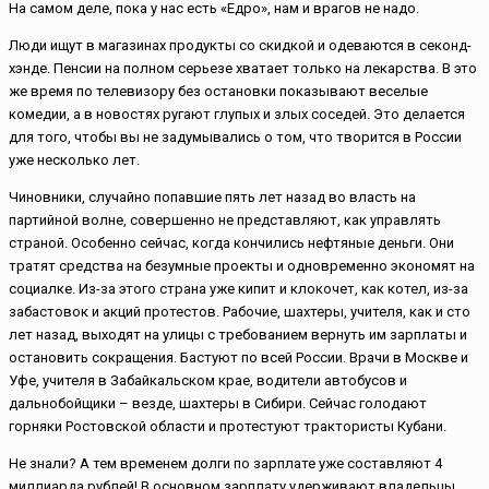
На самом деле, пока у нас есть «Едро», нам и врагов не надо.
Люди ищут в магазинах продукты со скидкой и одеваются в секонд-
хэнде. Пенсии на полном серьезе хватает только на лекарства. В это
же время по телевизору без остановки показывают веселые
комедии, а в новостях ругают глупых и злых соседей. Это делается
для того, чтобы вы не задумывались о том, что творится в России
уже несколько лет.
Чиновники, случайно попавшие пять лет назад во власть на
партийной волне, совершенно не представляют, как управлять
страной. Особенно сейчас, когда кончились нефтяные деньги. Они
тратят средства на безумные проекты и одновременно экономят на
социалке. Из-за этого страна уже кипит и клокочет, как котел, из-за
забастовок и акций протестов. Рабочие, шахтеры, учителя, как и сто
лет назад, выходят на улицы с требованием вернуть им зарплаты и
остановить сокращения. Бастуют по всей России. Врачи в Москве и
Уфе, учителя в Забайкальском крае, водители автобусов и
дальнобойщики – везде, шахтеры в Сибири. Сейчас голодают
горняки Ростовской области и протестуют трактористы Кубани.
Не знали? А тем временем долги по зарплате уже составляют 4
миллиарда рублей! В основном зарплату удерживают владельцы