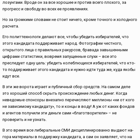
лозунгами. Вроде он за все хорошее и против всего плохого, за
прогресс и свободу во всех ее проявлениях.
Но за громкими словами не стоит ничего, кроме точного и холодного
расчета.
Его политтехнологи делают все, чтобы убедить избирателей, что
этого кандидата поддерживает народ. Фотографии честного,
открытого лица с правильных ракурсов, бравада завышенными
цифрами статистики, вовремя запущенные слухи – все это
преследует одну цель: убедить колеблющихся избирателей, что кто-
то поддерживает этого кандидата и нужно идти туда же, куда якобы
идут все.
В эти же ворота играет и публичный сбор средств. На самом деле
это хороший способ скрыть происхождение любых денег. Когда
неведомые спонсоры внезапно перечисляют миллионы «ни от кого
не зависимому кандидату», то и концы в воду! А уж от каких фондов
и агентов получили эти деньги сами «благотворители» – не
проверить и не узнать.
В это время все либеральные СМИ дисциплинированно выдают на-
гора материалы в поддержку кандидата, а сам он заявляет, что на