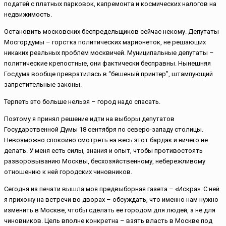
податей с платных парковок, капремонта и космических налогов на
недвижимость.
Остановить московских беспредельщиков сейчас некому. Депутаты
Мосгордумы – горстка политических марионеток, не решающих
никаких реальных проблем москвичей. Муниципальные депутаты –
политические крепостные, они фактически бесправны. Нынешняя
Госдума вообще превратилась в “бешеный принтер”, штампующий
запретительные законы.
Терпеть это больше нельзя – город надо спасать.
Поэтому я принял решение идти на выборы депутатов
Государственной Думы 18 сентября по северо-западу столицы.
Невозможно спокойно смотреть на весь этот бардак и ничего не
делать. У меня есть силы, знания и опыт, чтобы противостоять
разворовыванию Москвы, бесхозяйственному, небережливому
отношению к ней городских чиновников.
Сегодня из печати вышла моя предвыборная газета – «Искра». С ней
я прихожу на встречи во дворах – обсуждать, что именно нам нужно
изменить в Москве, чтобы сделать ее городом для людей, а не для
чиновников. Цель вполне конкретна – взять власть в Москве под