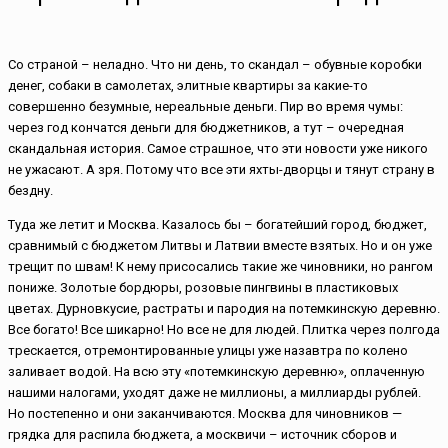
Со страной – неладно. Что ни день, то скандал – обувные коробки
денег, собаки в самолетах, элитные квартиры за какие-то
совершенно безумные, нереальные деньги.
Пир во время чумы:
через год кончатся деньги для бюджетников, а тут – очередная
скандальная история. Самое страшное, что эти новости уже никого
не ужасают. А зря. Потому что все эти яхты-дворцы и тянут страну в
бездну.
Туда же летит и Москва. Казалось бы – богатейший город, бюджет,
сравнимый с бюджетом Литвы и Латвии вместе взятых. Но и он уже
трещит по швам! К нему присосались такие же чиновники, но рангом
пониже. Золотые бордюры, розовые пингвины в пластиковых
цветах. Дурновкусие, растраты и пародия на потемкинскую деревню.
Все богато! Все шикарно! Но все не для людей. Плитка через полгода
трескается, отремонтированные улицы уже назавтра по колено
заливает водой. На всю эту «потемкинскую деревню», оплаченную
нашими налогами, уходят даже не миллионы, а миллиарды рублей.
Но постепенно и они заканчиваются. Москва для чиновников —
грядка для распила бюджета, а москвичи – источник сборов и